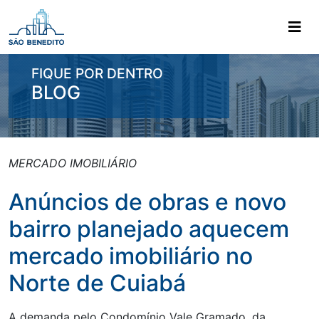
Ir para o menu principal
Ir para o conteudo principal
FIQUE POR DENTRO
BLOG
MERCADO IMOBILIÁRIO
Anúncios de obras e novo
bairro planejado aquecem
mercado imobiliário no
Norte de Cuiabá
A demanda pelo Condomínio Vale Gramado, da