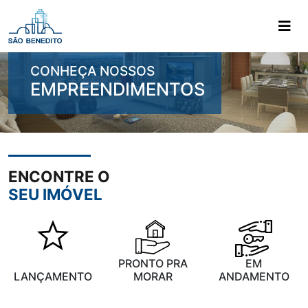
Ir para o menu principal
Ir para o conteudo principal
CONHEÇA NOSSOS
EMPREENDIMENTOS
ENCONTRE O
SEU IMÓVEL
PRONTO PRA
EM
LANÇAMENTO
MORAR
ANDAMENTO